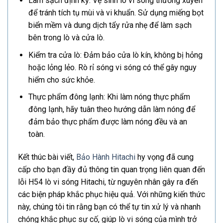
Làm sạch định kỳ: Vệ sinh lò vi sóng thường xuyên
để tránh tích tụ mùi và vi khuẩn. Sử dụng miếng bọt
biển mềm và dung dịch tẩy rửa nhẹ để làm sạch
bên trong lò và cửa lò.
Kiểm tra cửa lò: Đảm bảo cửa lò kín, không bị hỏng
hoặc lỏng lẻo. Rò rỉ sóng vi sóng có thể gây nguy
hiểm cho sức khỏe.
Thực phẩm đông lạnh: Khi làm nóng thực phẩm
đông lạnh, hãy tuân theo hướng dẫn làm nóng để
đảm bảo thực phẩm được làm nóng đều và an
toàn.
Kết thúc bài viết,
Bảo Hành Hitachi
hy vọng đã cung
cấp cho bạn đầy đủ thông tin quan trọng liên quan đến
lỗi H54 lò vi sóng Hitachi, từ nguyên nhân gây ra đến
các biện pháp khắc phục hiệu quả. Với những kiến thức
này, chúng tôi tin rằng bạn có thể tự tin xử lý và nhanh
chóng khắc phục sự cố, giúp lò vi sóng của mình trở